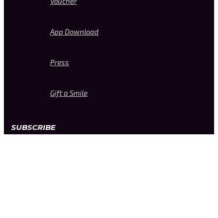
Voucher
App Download
Press
Gift a Smile
SUBSCRIBE
Enter your email address to get
$20 off your first order
* Don’t worry, we won’t spam our customers mailboxes
Copyright © 2023 –
GRAVITYBKK